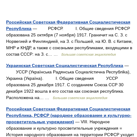
Российская Советская Федеративная Социалистическая
Республика
— РСФСР. I. Общие сведения РСФСР
образована 25 октября (7 ноября) 1917. Граничит на С. З. с
Норвегией и Финляндией, на З. с Польшей, на Ю. В. с Китаем,
МНР и КНДР, а также с союзными республиками, входящими в
состав СССР: на З. с… …
Большая советская энциклопедия
Украинская Советская Социалистическая Республика
—
УССР (Украïнська Радянська Социалicтична Республika),
Украина (Украïна). I. Общие сведения УССР
образована 25 декабря 1917. С созданием Союза ССР 30
декабря 1922 вошла в его состав как союзная республика.
Расположена на… …
Большая советская энциклопедия
Российская Советская Федеративная Социалистическая
Республика, РСФСР (народное образование и культурно-
просветительные учреждения)
— VIII. Народное
образование и культурно просветительные учреждения =
История народного образования на территории РСФСР уходит