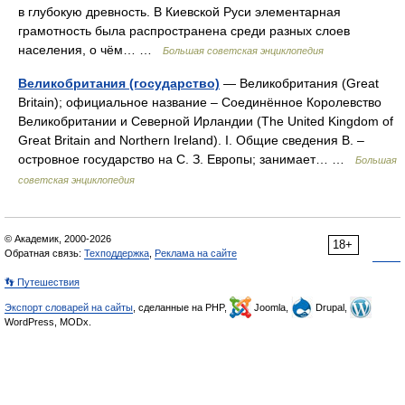
в глубокую древность. В Киевской Руси элементарная
грамотность была распространена среди разных слоев
населения, о чём… …
Большая советская энциклопедия
Великобритания (государство)
— Великобритания (Great
Britain); официальное название ‒ Соединённое Королевство
Великобритании и Северной Ирландии (The United Kingdom of
Great Britain and Northern Ireland). I. Общие сведения В. ‒
островное государство на С. З. Европы; занимает… …
Большая
советская энциклопедия
© Академик, 2000-2026
18+
Обратная связь:
Техподдержка
,
Реклама на сайте
👣 Путешествия
Экспорт словарей на сайты
, сделанные на PHP,
Joomla,
Drupal,
WordPress, MODx.